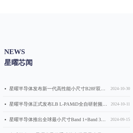
NEWS
星曜芯闻
星曜半导体正式收购韩国威盛(Wisol)天津封测工厂
星曜半导体凭借 TF-SAW滤波器系列产品，斩获“年度技术突破奖”
星曜半导体晶圆产线投产，开启芯片自主制造新篇章
星曜半导体又一DiFEM新品发布，对标国际一流友商产品，持续丰富射频模组芯片系列产品
星曜半导体发布高性能 TF-SAW Band 25 66 四工器、n41 EN-DC TRx滤波器、Band 20 28 滤波器
星曜半导体发布全自主研发、高性能DiFEM模组芯片和4G Cat. 1 PA芯片，产品覆盖射频前端多领域
星曜半导体发布性能领先的TF-SAW Band20 双工器
星曜半导体：MHB L-PAMiD发射模组芯片重磅发布，卓越技术绽锋芒，精尖产品显实力
国内首款！星曜半导体发布两款重磅TF-SAW双工器：B28F Tx/B20 B28F Rx和B20 Tx/B28F B20 Rx
星曜半导体重磅发布全自主研发、高性能L-DiFEM射频模组芯片
星曜半导体发布新一代90V高压射频天线调谐开关Tuner
星曜半导体发布世界级水准TF-SAW B7、B26、B8双工器及车规级Wi-Fi滤波器芯片
星曜半导体亮相世界移动通信大会 (MWC Shanghai)，近20款射频滤波器、射频模组强势来袭
星曜半导体重磅发布三款5G n77/n78 L-PAMiF及L-FEM全自研芯片，迈上射频模组新台阶
넷
넷
넷
넷
넷
넷
넷
넷
넷
넷
넷
넷
넷
넷
2025-05-09
2025-03-14
2024-03-26
2024-02-01
2023-12-23
2023-12-20
2023-12-18
2023-10-30
2023-08-01
2023-06-29
2023-06-28
2024-11-29
2024-11-22
2023-11-30
星曜半导体发布新一代高性能小尺寸B28F双工器，挑战技术巅峰，铸就卓越性能
넷
2024-10-30
星曜半导体正式发布LB L-PAMiD全自研射频模组芯片，实现滤波器集成新模式
넷
2024-10-11
星曜半导体推出全球最小尺寸Band 1+Band 3四工器
넷
2024-09-15